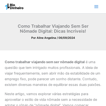
Ir
para
o
conteúdo
Como Trabalhar Viajando Sem Ser
Nômade Digital: Dicas Incríveis!
Por
Aline Angelina
/
06/09/2024
Como trabalhar viajando sem ser nômade digital
é uma
questão que tem intrigado muitos profissionais. A ideia de
viajar frequentemente, sem abrir mão da estabilidade de um
emprego fixo, pode parecer um sonho distante. Contudo,
existem diversas maneiras de equilibrar essas duas paixões.
Neste artigo, vamos explorar várias estratégias para
aproveitar o estilo de vida nômade sem a necessidade de
adotar o rótulo de “nômade digital”. Vamos começar