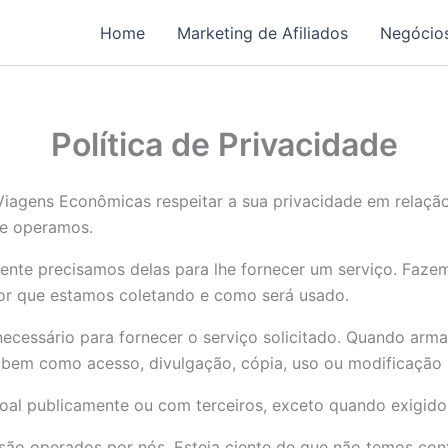
Home
Marketing de Afiliados
Negócios
Política de Privacidade
o Viagens Econômicas respeitar a sua privacidade em relaç
 e operamos.
nte precisamos delas para lhe fornecer um serviço. Fazemo
r que estamos coletando e como será usado.
ecessário para fornecer o serviço solicitado. Quando ar
s, bem como acesso, divulgação, cópia, uso ou modificação
al publicamente ou com terceiros, exceto quando exigido 
o são operados por nós. Esteja ciente de que não temos con