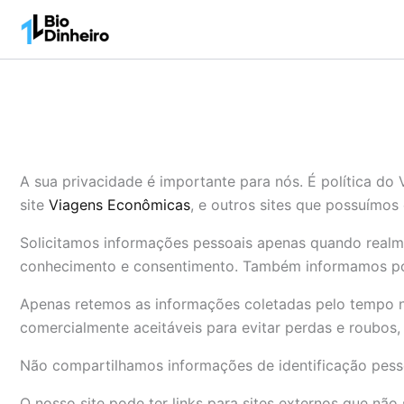
Ir
para
o
conteúdo
A sua privacidade é importante para nós. É política d
site
Viagens Econômicas
, e outros sites que possuímos
Solicitamos informações pessoais apenas quando realme
conhecimento e consentimento. Também informamos po
Apenas retemos as informações coletadas pelo tempo n
comercialmente aceitáveis ​​para evitar perdas e roubo
Não compartilhamos informações de identificação pesso
O nosso site pode ter links para sites externos que nã