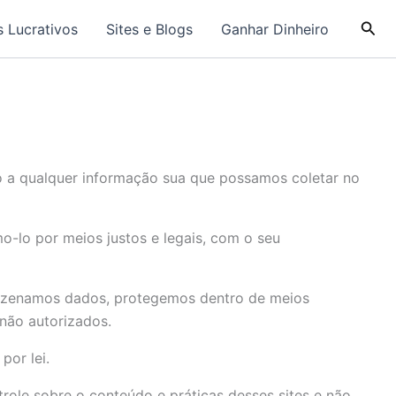
Pesq
 Lucrativos
Sites e Blogs
Ganhar Dinheiro
ão a qualquer informação sua que possamos coletar no
-lo por meios justos e legais, com o seu
mazenamos dados, protegemos dentro de meios
 não autorizados.
por lei.
trole sobre o conteúdo e práticas desses sites e não