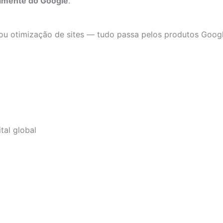
tamente do Google
.
 ou otimização de sites — tudo passa pelos produtos Googl
tal global