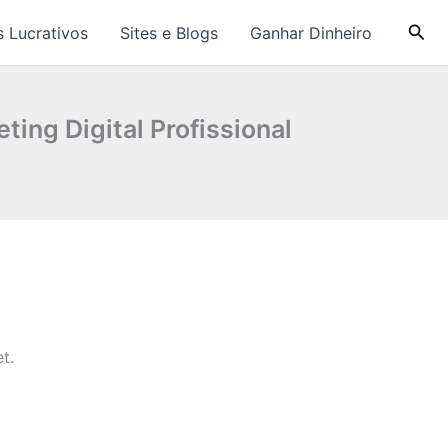
Pesq
 Lucrativos
Sites e Blogs
Ganhar Dinheiro
ting Digital Profissional
t.